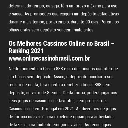
determinado tempo, ou seja, têm um prazo máximo para uso
e saque. As promoções que exigem um depósito estão ativas
durante mais tempo, por exemplo, durante 90 dias. Porém, os
bônus grátis sem depósito vencem muito antes.
Os Melhores Cassinos Online no Brasil –
Ranking 2021
www.onlinecasinobrasil.com.br
Neste momento, o Casino 888 é um dos poucos que oferece
um bónus sem depósito. Assim, e depois de concluir o seu
registo de conta, terá direito a receber o bónus 888 sem
depósito, no valor de 8 euros. Desta forma, poderá jogar nos
seus jogos de casino online favoritos, sem precisar de …
Casinos online em Portugal em 2021. As diversões de jogos
de fortuna ou azar é uma excelente opção para actividades
de lazer e uma fonte de emoções vívidas. As tecnologias