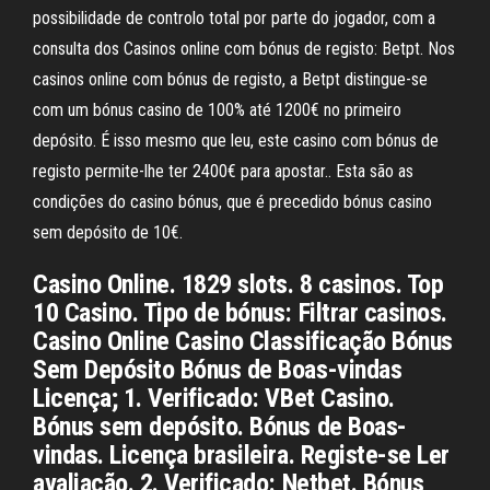
possibilidade de controlo total por parte do jogador, com a
consulta dos Casinos online com bónus de registo: Betpt. Nos
casinos online com bónus de registo, a Betpt distingue-se
com um bónus casino de 100% até 1200€ no primeiro
depósito. É isso mesmo que leu, este casino com bónus de
registo permite-lhe ter 2400€ para apostar.. Esta são as
condições do casino bónus, que é precedido bónus casino
sem depósito de 10€.
Casino Online. 1829 slots. 8 casinos. Top
10 Casino. Tipo de bónus: Filtrar casinos.
Casino Online Casino Classificação Bónus
Sem Depósito Bónus de Boas-vindas
Licença; 1. Verificado: VBet Casino.
Bónus sem depósito. Bónus de Boas-
vindas. Licença brasileira. Registe-se Ler
avaliação. 2. Verificado: Netbet. Bónus