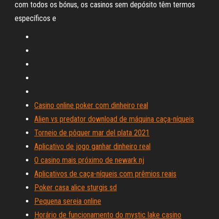
com todos os bónus, os casinos sem depósito têm termos
específicos e
Casino online poker com dinheiro real
Alien vs predator download de máquina caça-níqueis
Torneio de pôquer mar del plata 2021
Aplicativo de jogo ganhar dinheiro real
O casino mais próximo de newark nj
Aplicativos de caça-níqueis com prêmios reais
Poker casa alice sturgis sd
Pequena sereia online
Horário de funcionamento do mystic lake casino