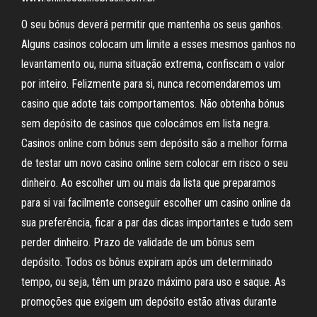
O seu bónus deverá permitir que mantenha os seus ganhos.
Alguns casinos colocam um limite a esses mesmos ganhos no
levantamento ou, numa situação extrema, confiscam o valor
por inteiro. Felizmente para si, nunca recomendaremos um
casino que adote tais comportamentos. Não obtenha bónus
sem depósito de casinos que colocámos em lista negra.
Casinos online com bónus sem depósito são a melhor forma
de testar um novo casino online sem colocar em risco o seu
dinheiro. Ao escolher um ou mais da lista que preparamos
para si vai facilmente conseguir escolher um casino online da
sua preferência, ficar a par das dicas importantes e tudo sem
perder dinheiro. Prazo de validade de um bônus sem
depósito. Todos os bônus expiram após um determinado
tempo, ou seja, têm um prazo máximo para uso e saque. As
promoções que exigem um depósito estão ativas durante