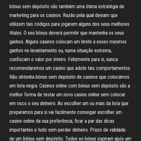
bónus sem depósito são também uma ótima estratégia de
marketing para os casinos. Razão pela qual deixam que
utilizem tais códigos para jogarem alguns dos seus melhores
títulos. O seu bónus deverá permitir que mantenha os seus
ganhos. Alguns casinos colocam um limite a esses mesmos
ganhos no levantamento ou, numa situação extrema,
confiscam o valor por inteiro. Felizmente para si, nunca
recomendaremos um casino que adote tais comportamentos.
Não obtenha bónus sem depósito de casinos que colocámos
em lista negra. Casinos online com bónus sem depósito são a
melhor forma de testar um novo casino online sem colocar
em risco o seu dinheiro. Ao escolher um ou mais da lista que
preparamos para si vai facilmente conseguir escolher um
casino online da sua preferência, ficar a par das dicas
importantes e tudo sem perder dinheiro. Prazo de validade
de um bônus sem depósito. Todos os bônus expiram após um