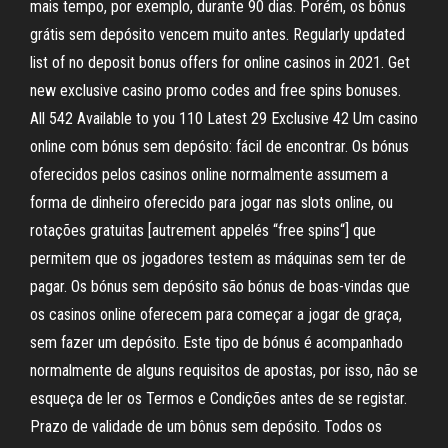
mais tempo, por exemplo, durante 90 dias. Porém, os bônus
grátis sem depósito vencem muito antes. Regularly updated
list of no deposit bonus offers for online casinos in 2021. Get
new exclusive casino promo codes and free spins bonuses.
All 542 Available to you 110 Latest 29 Exclusive 42 Um casino
online com bónus sem depósito: fácil de encontrar. Os bónus
oferecidos pelos casinos online normalmente assumem a
forma de dinheiro oferecido para jogar nas slots online, ou
rotações gratuitas [autrement appelés “free spins“] que
permitem que os jogadores testem as máquinas sem ter de
pagar. Os bónus sem depósito são bónus de boas-vindas que
os casinos online oferecem para começar a jogar de graça,
sem fazer um depósito. Este tipo de bónus é acompanhado
normalmente de alguns requisitos de apostas, por isso, não se
esqueça de ler os Termos e Condições antes de se registar.
Prazo de validade de um bônus sem depósito. Todos os