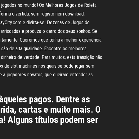
is jogados no mundo! Os Melhores Jogos de Roleta
a forma divertida, sem registo nem download.
layCity.com e divirta-se! Dezenas de Jogos de
 arriscadas e produza o carro dos seus sonhos. Se
tuitamente. Queremos que tenha a melhor experiência
são de alta qualidade. Encontre os melhores
 dinheiro de verdade. Para muitos, esta transição não
gos de slot machines nos quais se pode jogar sem
se a jogadores novatos, que queiram entender as
 àqueles pagos. Dentre as
rida, cartas e muito mais. O
! Alguns títulos podem ser