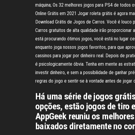
máquina; Os 32 melhores jogos para PS4 de todos os
Online Grátis em 2021 Jogar roleta grátis é agora ma
Download Grátis de Jogos de Carros. Você é louco p
Carros gratuitos de alta qualidade irão proporciona
está procurando ótimos jogos, você está no lugar ce
enquanto joga nossos jogos favoritos, para que apr
cassinos para jogar por dinheiro real. Depois de prat
é psicologicamente óbvia. Tenha em mente as estraté
investir dinheiro, e sem a possibilidade de ganhar 
regras do jogo e sentir-se à vontade antes de jogar 
Há uma série de jogos gráti
opções, estão jogos de tiro 
AppGeek reuniu os melhores 
baixados diretamente no co