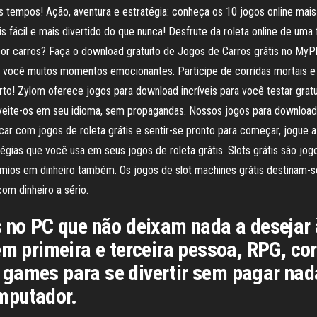
 tempos! Ação, aventura e estratégia: conheça os 10 jogos online ma
is fácil e mais divertido do que nunca! Desfrute da roleta online de um
or carros? Faça o download gratuito de Jogos de Carros grátis no MyP
r a você muitos momentos emocionantes. Participe de corridas mortais e
rto! Zylom oferece jogos para download incríveis para você testar gra
oveite-os em seu idioma, sem propagandas. Nossos jogos para download 
icar com jogos de roleta grátis e sentir-se pronto para começar, jogue a
gias que você usa em seus jogos de roleta grátis. Slots grátis são jo
prémios em dinheiro também. Os jogos de slot machines grátis destinam-
com dinheiro a sério.
s no PC que não deixam nada a desejar
em primeira e terceira pessoa, RPG, cor
games para se divertir sem pagar nada
mputador.