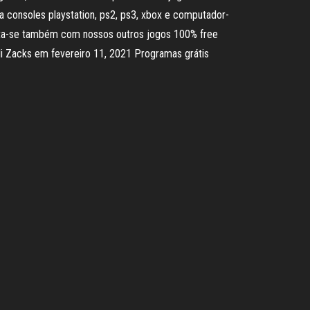
 consoles playstation, ps2, ps3, xbox e computador-
virta-se também com nossos outros jogos 100% free
li Zacks em fevereiro 11, 2021 Programas grátis