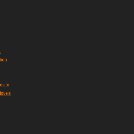
a
digo
ósito
íqueis