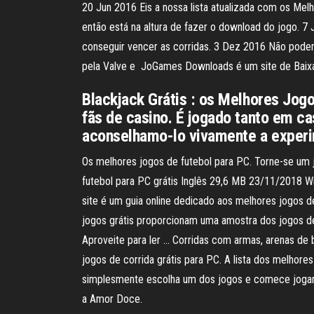
20 Jun 2016 Eis a nossa lista atualizada com os Me
então está na altura de fazer o download do jogo. 7
conseguir vencer as corridas. 3 Dez 2016 Não podem
pela Valve e JoGames Downloads é um site de Baixa
Blackjack Grátis : os Melhores Jog
fãs de casino. É jogado tanto em ca
aconselhamo-lo vivamente a experim
Os melhores jogos de futebol para PC. Torne-se um jo
futebol para PC grátis Inglês 29,6 MB 23/11/2018 Wi
site é um guia online dedicado aos melhores jogos d
jogos grátis proporcionam uma amostra dos jogos de c
Aproveite para ler … Corridas com armas, arenas de b
jogos de corrida grátis para PC. A lista dos melhor
simplesmente escolha um dos jogos e comece jogan
a Amor Doce.