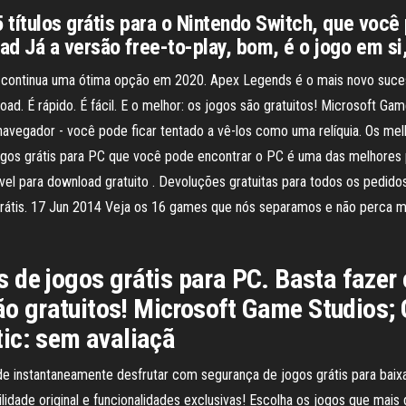
títulos grátis para o Nintendo Switch, que você
ad Já a versão free-to-play, bom, é o jogo em s
continua uma ótima opção em 2020. Apex Legends é o mais novo suces
ad. É rápido. É fácil. E o melhor: os jogos são gratuitos! Microsoft Gam
navegador - você pode ficar tentado a vê-los como uma relíquia. Os me
ogos grátis para PC que você pode encontrar o PC é uma das melhores 
el para download gratuito . Devoluções gratuitas para todos os pedidos
Grátis. 17 Jun 2014 Veja os 16 games que nós separamos e não perca m
 de jogos grátis para PC. Basta fazer 
são gratuitos! Microsoft Game Studios; 
ic: sem avaliaçã
de instantaneamente desfrutar com segurança de jogos grátis para ba
bilidade original e funcionalidades exclusivas! Escolha os jogos que mai