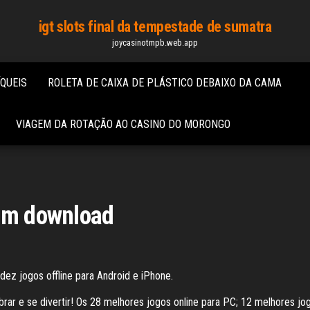
igt slots final da tempestade de sumatra
joycasinotmpb.web.app
QUEIS
ROLETA DE CAIXA DE PLÁSTICO DEBAIXO DA CAMA
VIAGEM DA ROTAÇÃO AO CASINO DO MORONGO
sem download
ez jogos offline para Android e iPhone.
rar e se divertir! Os 28 melhores jogos online para PC; 12 melhores j