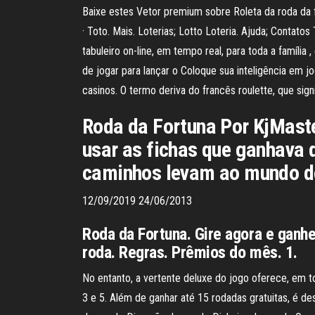
Baixe estes Vetor premium sobre Roleta da roda da f
· Toto. Mais. Loterias; Lotto Loteria. Ajuda; Conta
tabuleiro on-line, em tempo real, para toda a famíli
de jogar para lançar o Coloque sua inteligência em
casinos. O termo deriva do francês roulette, que sign
Roda da Fortuna Por KjMast
usar as fichas que ganhava 
caminhos levam ao mundo do
12/09/2019 24/06/2013
Roda da Fortuna. Gire agora e ganhe!
roda. Regras. Prêmios do mês. 1.
No entanto, a vertente deluxe do jogo oferece, em to
3 e 5. Além de ganhar até 15 rodadas gratuitas, é 