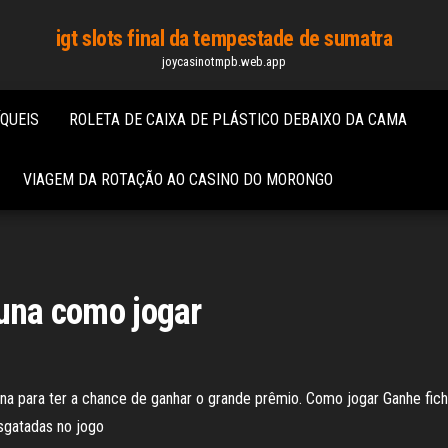
igt slots final da tempestade de sumatra
joycasinotmpb.web.app
QUEIS
ROLETA DE CAIXA DE PLÁSTICO DEBAIXO DA CAMA
VIAGEM DA ROTAÇÃO AO CASINO DO MORONGO
tuna como jogar
tuna para ter a chance de ganhar o grande prêmio. Como jogar Ganhe fi
gatadas no jogo