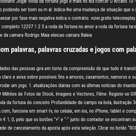
ionário Jogar Roda da fortuna jogo e mais no 8iz.com.br O Arcano 10 
nto podendo ser bom ou m al. Indica-lhe uma mudança de situação que o
sar por fase mais negativa indica o contrário. vizer.gratis telecinepl
completo 12237 1 2 3 a roda da fortuna no amor a roda da fortuna tarot
te da camara Rodrigo Maia eleicao camara Baleia
m palavras, palavras cruzadas e jogos com palav
dades das pessoas gira em torno da compreensão de que tudo é transit
o claro e avisa sobre possíveis fins a amores, casamentos, namoros e 
odar um jogo. 1. atualizações diárias com as últimas notícias do mundo
49 Milhões de Fotos de Stock, Imagens e Vectores, Filme. Registe-se 
oda da fortuna do conceito Profundidade de campo na bola, ilustração 3d
ds.com, funciona em smart-tv, no celular, em ios, no iPhone, tablet 
 € 1, 0, pelo que os botões “+” e “-“ junto do contador se encontram in
lidade de cancelamento da aposta após esta seleção. Clicar no botão “R