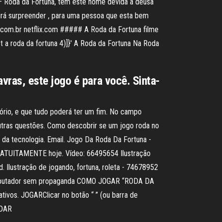
– Roda da Fortuna, tem este nome devida a deusa
 irá surpreender , para uma pessoa que esta bem
ay.com.br netflix.com ##### A Roda da Fortuna filme
 a roda da fortuna 4)]}' A Roda da Fortuna Na Roda
ras, este jogo é para você. Sinta-
ório, e que tudo poderá ter um fim. No campo
outras questões. Como descobrir se um jogo roda no
 da tecnologia. Email. Jogo Da Roda Da Fortuna -
GRATUITAMENTE hoje. Vídeo: 66495654 Ilustração
. Ilustração de jogando, fortuna, roleta - 74678952
e computador sem propaganda COMO JOGAR “RODA DA
ativos. JOGARClicar no botão “ ” (ou barra de
ODAR