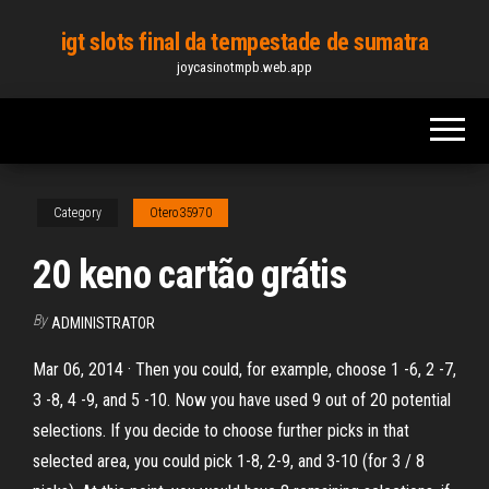
Skip
igt slots final da tempestade de sumatra
to
joycasinotmpb.web.app
the
content
Category
Otero35970
20 keno cartão grátis
By
ADMINISTRATOR
Mar 06, 2014 · Then you could, for example, choose 1 -6, 2 -7,
3 -8, 4 -9, and 5 -10. Now you have used 9 out of 20 potential
selections. If you decide to choose further picks in that
selected area, you could pick 1-8, 2-9, and 3-10 (for 3 / 8