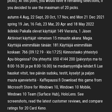
picks). At this point, you would have 8 remaining selections, if
you decided to use the maximum of 20 picks.
autumn 4 Aug, 22 Sept, 20 Oct, 17 Nov, and Mon 21 Dec 2021
spring 19 Jan, 16 Feb, 23 Mar, 20 Apr and 18 May 2022
Ikilinkki Paikalla olevat käyttäjät 149 Vierasta, 1 Jäsen
Aktiiviset käyttäjät viimeisen 15 minuutin aikana: Magia.
Käyttäjiä enimmillään tänään: 181.Käyttäjiä enimmillään
koskaan: 766 (09.12.19 - klo:17:25) Kiinnostaako yhteistyö
Apu-blogeissa? Ota yhteyttä: 050 4144 200 (päivystys ma-to
8.00-16.30 ja pe 8.00-16.00) tai mediamyynti@a-lehdet.fi Lue
hauskat vitsit, tee päivän sudoku, testit, kyselyt ja paljon
muuta ajanvietettä - Kaffepaussi.fi Download this game from
Microsoft Store for Windows 10, Windows 10 Mobile,
Windows 10 Team (Surface Hub), HoloLens. See
screenshots, read the latest customer reviews, and compare
ratings for 20 Card Keno.