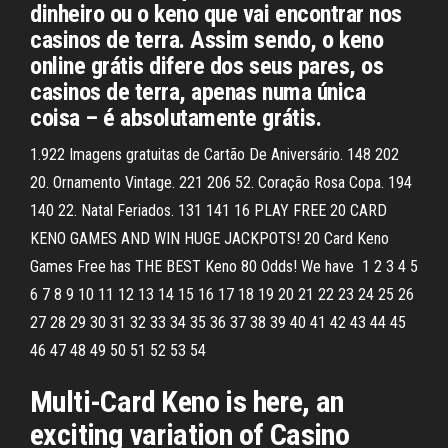
dinheiro ou o keno que vai encontrar nos
casinos de terra. Assim sendo, o keno
online grátis difere dos seus pares, os
casinos de terra, apenas numa única
coisa – é absolutamente grátis.
1.922 Imagens gratuitas de Cartão De Aniversário. 148 202
20. Ornamento Vintage. 221 206 52. Coração Rosa Copa. 194
140 22. Natal Feriados. 131 141 16 PLAY FREE 20 CARD
KENO GAMES AND WIN HUGE JACKPOTS! 20 Card Keno
Games Free has THE BEST Keno 80 Odds! We have 1 2 3 4 5
6 7 8 9 10 11 12 13 14 15 16 17 18 19 20 21 22 23 24 25 26
27 28 29 30 31 32 33 34 35 36 37 38 39 40 41 42 43 44 45
46 47 48 49 50 51 52 53 54
Multi-Card Keno is here, an
exciting variation of Casino