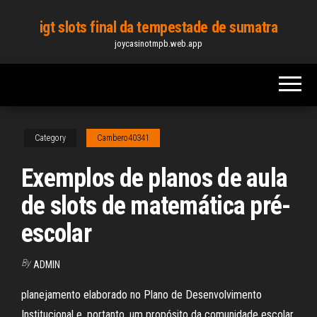
Skip
igt slots final da tempestade de sumatra
to
joycasinotmpb.web.app
the
content
Category
Cambero40341
Exemplos de planos de aula
de slots de matemática pré-
escolar
By
ADMIN
planejamento elaborado no Plano de Desenvolvimento
Institucional e, portanto, um propósito da comunidade escolar